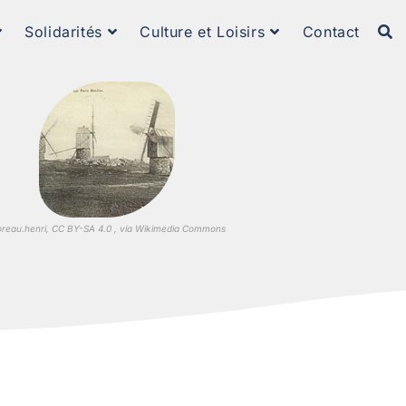
Solidarités
Culture et Loisirs
Contact
reau.henri, CC BY-SA 4.0 , via Wikimedia Commons